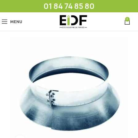
01 84 74 85 80
0
MENU