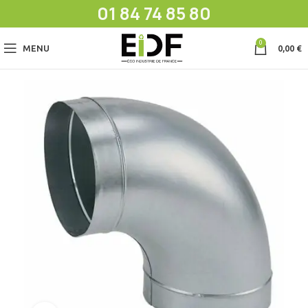
01 84 74 85 80
0
MENU
0,00
€