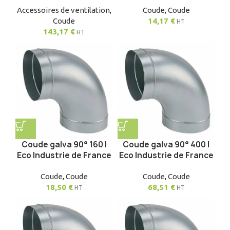
Accessoires de ventilation
,
Coude
,
Coude
Coude
14,17
€
HT
143,17
€
HT
Coude galva 90° 160 |
Coude galva 90° 400 |
Eco Industrie de France
Eco Industrie de France
Coude
,
Coude
Coude
,
Coude
18,50
€
68,51
€
HT
HT