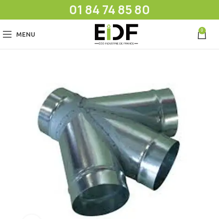
01 84 74 85 80
0
MENU