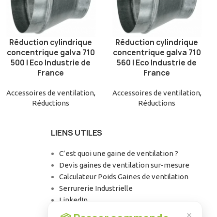
Réduction cylindrique
Réduction cylindrique
AJOUTER AU PANIER
AJOUTER AU PANIER
concentrique galva 710
concentrique galva 710
500 | Eco Industrie de
560 | Eco Industrie de
France
France
Accessoires de ventilation
,
Accessoires de ventilation
,
Réductions
Réductions
LIENS UTILES
C’est quoi une gaine de ventilation ?
Devis gaines de ventilation sur-mesure
Calculateur Poids Gaines de ventilation
Serrurerie Industrielle
LinkedIn
Facebook
×