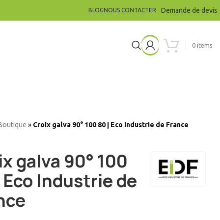
Demande de devis
BLOG
NOUS CONTACTER
0
items
Boutique
»
Croix galva 90° 100 80 | Eco Industrie de France
ix galva 90° 100
| Eco Industrie de
nce