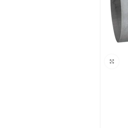
Elarg