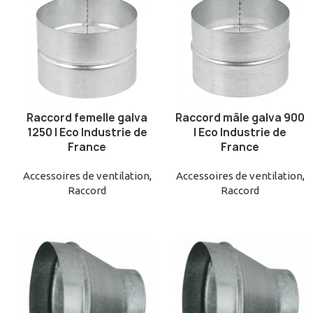
Raccord femelle galva
Raccord mâle galva 900
AJOUTER AU PANIER
AJOUTER AU PANIER
1250 | Eco Industrie de
| Eco Industrie de
France
France
Accessoires de ventilation
,
Accessoires de ventilation
,
Raccord
Raccord