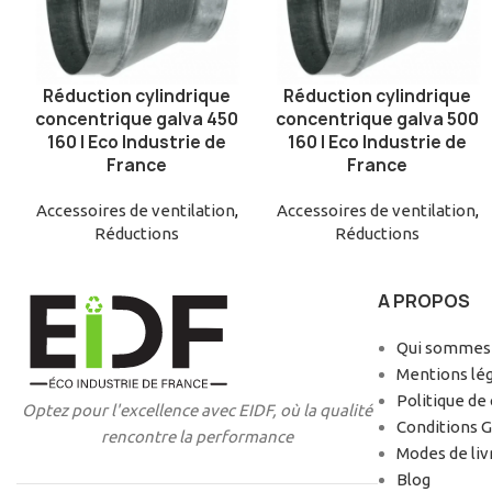
Réduction cylindrique
Réduction cylindrique
AJOUTER AU PANIER
AJOUTER AU PANIER
concentrique galva 450
concentrique galva 500
160 | Eco Industrie de
160 | Eco Industrie de
France
France
Accessoires de ventilation
,
Accessoires de ventilation
,
Réductions
Réductions
A PROPOS
Qui sommes-
Mentions lé
Politique de 
Optez pour l'excellence avec EIDF, où la qualité
Conditions 
rencontre la performance
Modes de liv
Blog