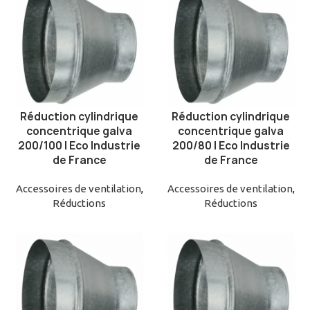
Réduction cylindrique
Réduction cylindrique
AJOUTER AU PANIER
AJOUTER AU PANIER
concentrique galva
concentrique galva
200/100 | Eco Industrie
200/80 | Eco Industrie
de France
de France
Accessoires de ventilation
,
Accessoires de ventilation
,
Réductions
Réductions