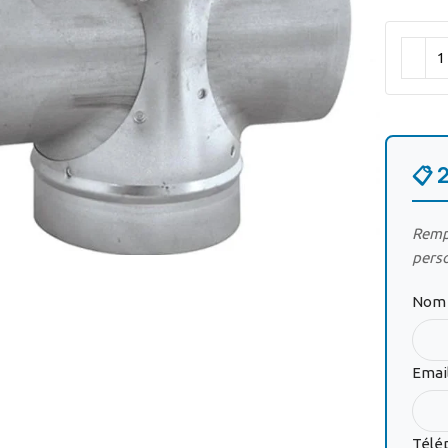
📋 
ir
Rempl
pers
Nom 
Emai
Télé