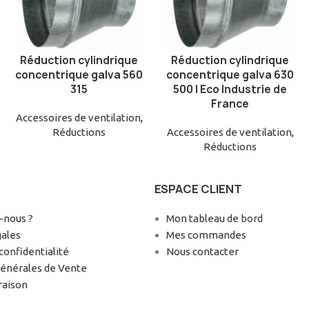
Réduction cylindrique
Réduction cylindrique
AJOUTER AU PANIER
AJOUTER AU PANIER
concentrique galva 560
concentrique galva 630
315
500 | Eco Industrie de
France
Accessoires de ventilation
,
Réductions
Accessoires de ventilation
,
Réductions
ESPACE CLIENT
nous ?
Mon tableau de bord
gales
Mes commandes
confidentialité
Nous contacter
Générales de Vente
raison