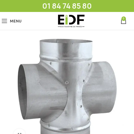
01 84 74 85 80
0
MENU