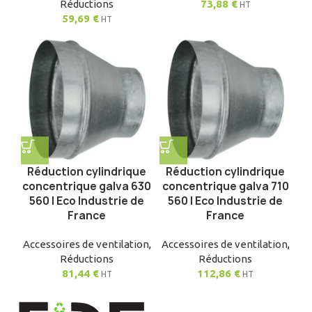
Réductions
73,88
€
HT
59,69
€
HT
Réduction cylindrique
Réduction cylindrique
concentrique galva 630
concentrique galva 710
560 | Eco Industrie de
560 | Eco Industrie de
France
France
Accessoires de ventilation
,
Accessoires de ventilation
,
Réductions
Réductions
81,44
€
112,86
€
HT
HT