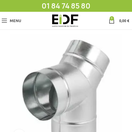
01 84 74 85 80
0
MENU
0,00
€