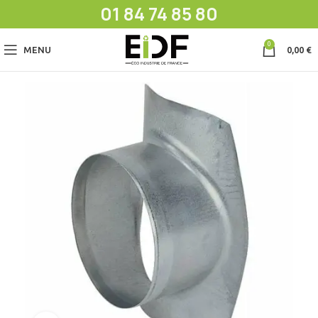
01 84 74 85 80
0
MENU
0,00
€