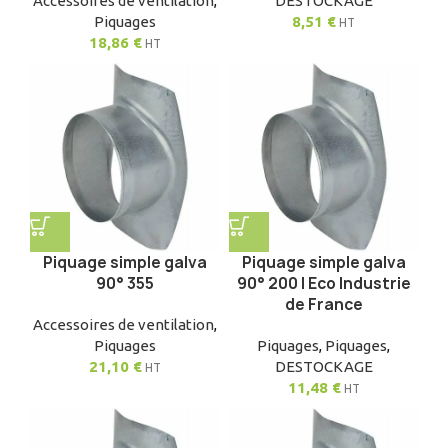
Accessoires de ventilation
,
DESTOCKAGE
Piquages
8,51
€
HT
18,86
€
HT
Piquage simple galva
Piquage simple galva
90° 355
90° 200 | Eco Industrie
de France
Accessoires de ventilation
,
Piquages
Piquages
,
Piquages
,
21,10
€
DESTOCKAGE
HT
11,48
€
HT