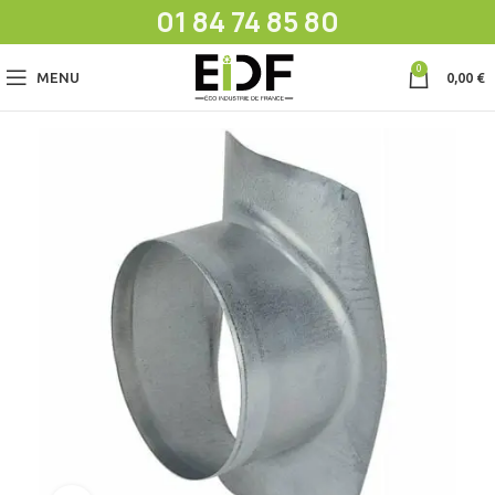
01 84 74 85 80
0
MENU
0,00
€