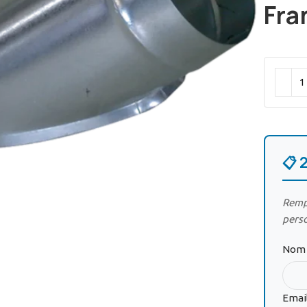
Fra
ir
📋 
Rempl
pers
Nom 
Emai