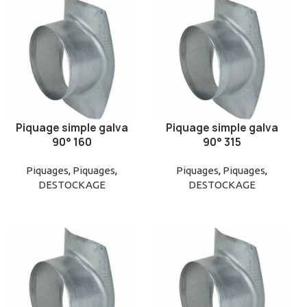
Piquage simple galva
Piquage simple galva
AJOUTER AU PANIER
AJOUTER AU PANIER
90° 160
90° 315
Piquages
,
Piquages
,
Piquages
,
Piquages
,
DESTOCKAGE
DESTOCKAGE