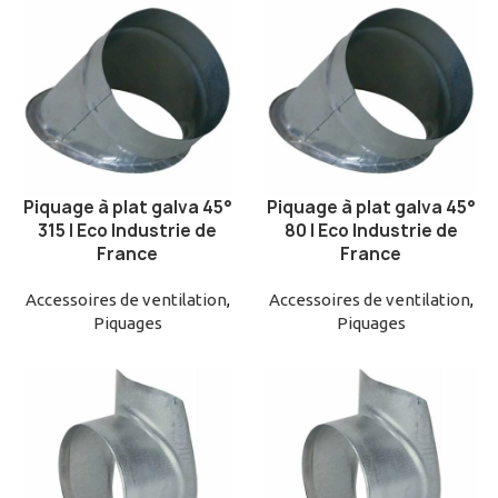
Piquage à plat galva 45°
Piquage à plat galva 45°
AJOUTER AU PANIER
AJOUTER AU PANIER
315 | Eco Industrie de
80 | Eco Industrie de
France
France
Accessoires de ventilation
,
Accessoires de ventilation
,
Piquages
Piquages