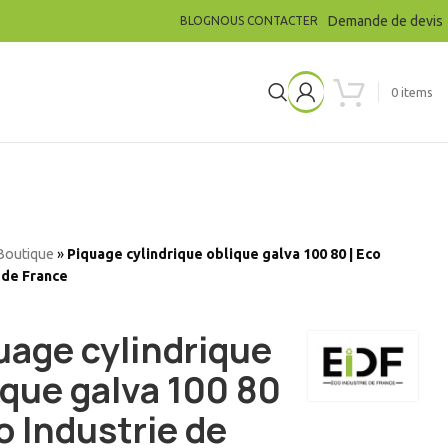
Demande de devis
BLOG
NOUS CONTACTER
0
items
Boutique
»
Piquage cylindrique oblique galva 100 80 | Eco
 de France
uage cylindrique
ique galva 100 80
co Industrie de