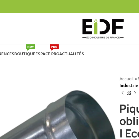
NEW
PRO
RENCES
BOUTIQUE
ESPACE PRO
ACTUALITÉS
Accueil
»
Industrie
Piq
obl
| E