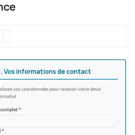
nce
2. Vos informations de contact
issez vos coordonnées pour recevoir votre devis
onnalisé
*
complet
*
l