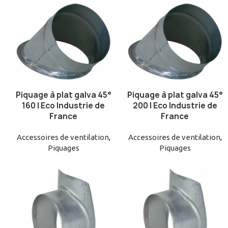
Piquage à plat galva 45°
Piquage à plat galva 45°
AJOUTER AU PANIER
AJOUTER AU PANIER
160 | Eco Industrie de
200 | Eco Industrie de
France
France
Accessoires de ventilation
,
Accessoires de ventilation
,
Piquages
Piquages