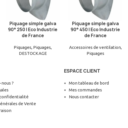
Piquage simple galva
Piquage simple galva
AJOUTER AU PANIER
AJOUTER AU PANIER
90° 250 | Eco Industrie
90° 450 | Eco Industrie
de France
de France
Piquages
,
Piquages
,
Accessoires de ventilation
,
DESTOCKAGE
Piquages
ESPACE CLIENT
nous ?
Mon tableau de bord
gales
Mes commandes
confidentialité
Nous contacter
Générales de Vente
raison