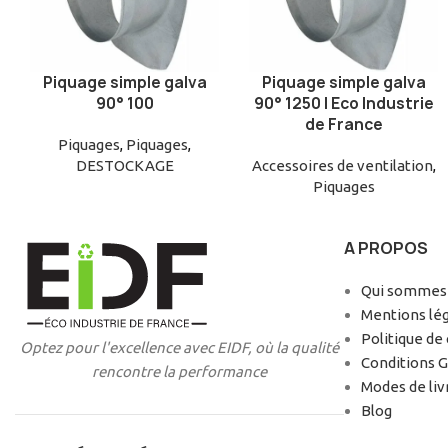
Piquage simple galva
Piquage simple galva
AJOUTER AU PANIER
AJOUTER AU PANIER
90° 100
90° 1250 | Eco Industrie
de France
Piquages
,
Piquages
,
DESTOCKAGE
Accessoires de ventilation
,
Piquages
A PROPOS
Qui sommes-
Mentions lé
Politique de 
Optez pour l'excellence avec EIDF, où la qualité
Conditions 
rencontre la performance
Modes de liv
Blog