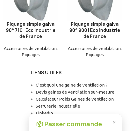
Piquage simple galva
Piquage simple galva
AJOUTER AU PANIER
AJOUTER AU PANIER
90° 710 | Eco Industrie
90° 900 | Eco Industrie
de France
de France
Accessoires de ventilation
,
Accessoires de ventilation
,
Piquages
Piquages
LIENS UTILES
C’est quoi une gaine de ventilation ?
Devis gaines de ventilation sur-mesure
Calculateur Poids Gaines de ventilation
Serrurerie Industrielle
LinkedIn
Facebook
×
📦 Passer commande
Instagram