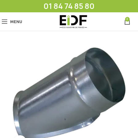
01 84 74 85 80
0
MENU