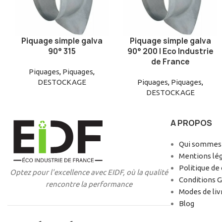
Piquage simple galva
Piquage simple galva
AJOUTER AU PANIER
AJOUTER AU PANIER
90° 315
90° 200 | Eco Industrie
de France
Piquages
,
Piquages
,
DESTOCKAGE
Piquages
,
Piquages
,
DESTOCKAGE
A PROPOS
Qui sommes-
Mentions lé
Politique de 
Optez pour l'excellence avec EIDF, où la qualité
Conditions 
rencontre la performance
Modes de liv
Blog