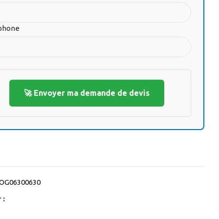
phone
🚀 Envoyer ma demande de devis
OG06300630
 :