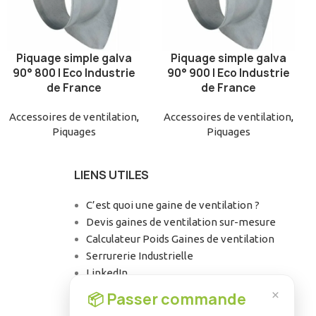
Piquage simple galva
Piquage simple galva
AJOUTER AU PANIER
AJOUTER AU PANIER
90° 800 | Eco Industrie
90° 900 | Eco Industrie
de France
de France
Accessoires de ventilation
,
Accessoires de ventilation
,
Piquages
Piquages
LIENS UTILES
C’est quoi une gaine de ventilation ?
Devis gaines de ventilation sur-mesure
Calculateur Poids Gaines de ventilation
Serrurerie Industrielle
LinkedIn
Facebook
×
📦 Passer commande
Instagram