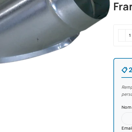
Fra
ir
📋 
Rempl
pers
Nom 
Emai