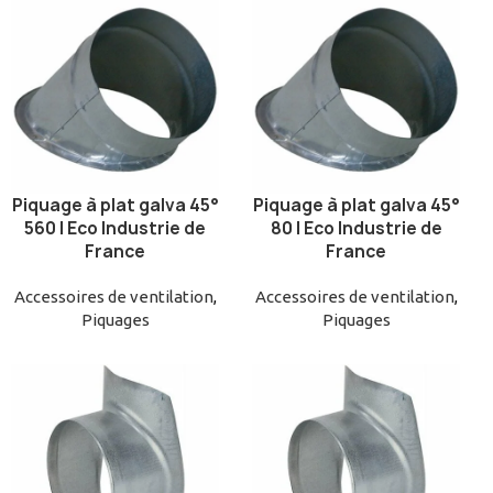
Piquage à plat galva 45°
Piquage à plat galva 45°
AJOUTER AU PANIER
AJOUTER AU PANIER
560 | Eco Industrie de
80 | Eco Industrie de
France
France
Accessoires de ventilation
,
Accessoires de ventilation
,
Piquages
Piquages