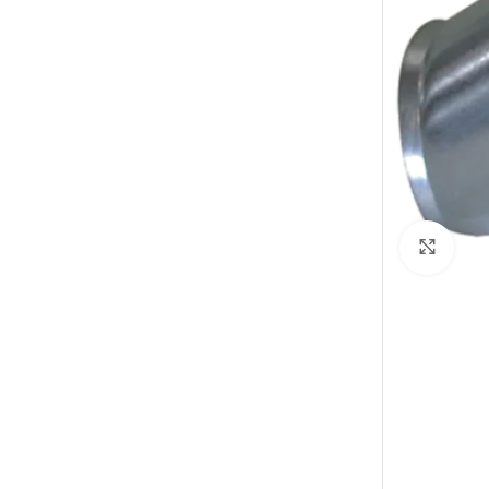
Elarg