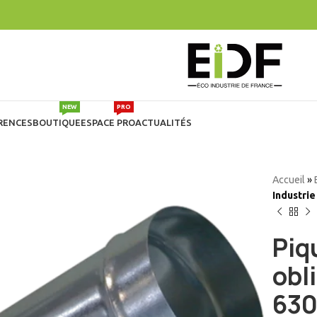
NEW
PRO
RENCES
BOUTIQUE
ESPACE PRO
ACTUALITÉS
Accueil
»
Industrie
Piq
obl
630