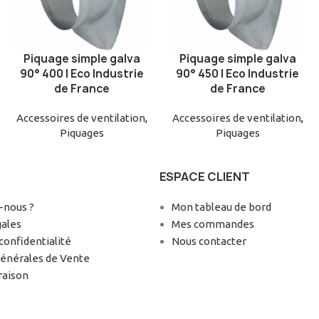
Piquage simple galva
Piquage simple galva
AJOUTER AU PANIER
AJOUTER AU PANIER
90° 400 | Eco Industrie
90° 450 | Eco Industrie
de France
de France
Accessoires de ventilation
,
Accessoires de ventilation
,
Piquages
Piquages
ESPACE CLIENT
nous ?
Mon tableau de bord
gales
Mes commandes
confidentialité
Nous contacter
Générales de Vente
raison