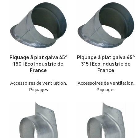
Piquage à plat galva 45°
Piquage à plat galva 45°
AJOUTER AU PANIER
AJOUTER AU PANIER
160 | Eco Industrie de
315 | Eco Industrie de
France
France
Accessoires de ventilation
,
Accessoires de ventilation
,
Piquages
Piquages