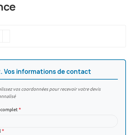
nce
2. Vos informations de contact
issez vos coordonnées pour recevoir votre devis
onnalisé
*
complet
*
l