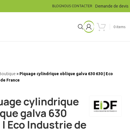
Demande de devis
BLOG
NOUS CONTACTER
0
items
Boutique
»
Piquage cylindrique oblique galva 630 630 | Eco
 de France
uage cylindrique
ique galva 630
 | Eco Industrie de