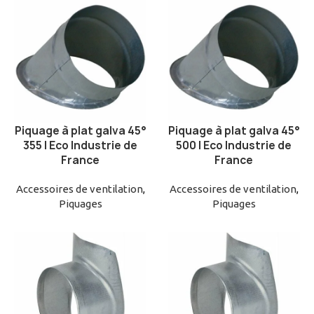
Piquage à plat galva 45°
Piquage à plat galva 45°
AJOUTER AU PANIER
AJOUTER AU PANIER
355 | Eco Industrie de
500 | Eco Industrie de
France
France
Accessoires de ventilation
,
Accessoires de ventilation
,
Piquages
Piquages