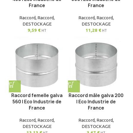
France
France
Raccord
,
Raccord
,
Raccord
,
Raccord
,
DESTOCKAGE
DESTOCKAGE
9,59
€
11,28
€
HT
HT
Raccord femelle galva
Raccord mâle galva 200
560 | Eco Industrie de
| Eco Industrie de
France
France
Raccord
,
Raccord
,
Raccord
,
Raccord
,
DESTOCKAGE
DESTOCKAGE
13,13
€
3,67
€
HT
HT