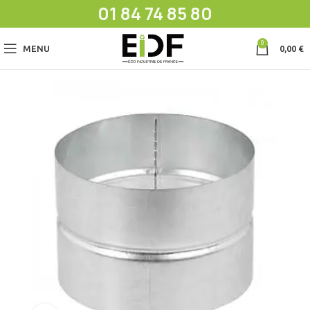
01 84 74 85 80
0
MENU
0,00
€