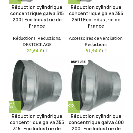
Réduction cylindrique
Réduction cylindrique
concentrique galva 315
concentrique galva 355
200 | Eco Industrie de
250 | Eco Industrie de
France
France
Réductions
,
Réductions
,
Accessoires de ventilation
,
DESTOCKAGE
Réductions
22,64
€
31,94
€
HT
HT
RUPTURE
Réduction cylindrique
Réduction cylindrique
concentrique galva 355
concentrique galva 400
315 | Eco Industrie de
200 | Eco Industrie de