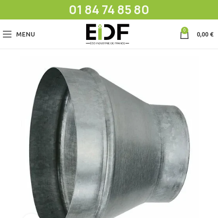
01 84 74 85 80
0
MENU
0,00
€