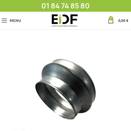
01 84 74 85 80
0
MENU
0,00
€