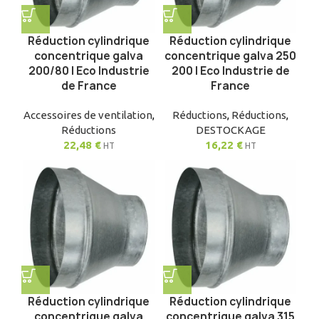
Réduction cylindrique
Réduction cylindrique
concentrique galva
concentrique galva 250
200/80 | Eco Industrie
200 | Eco Industrie de
de France
France
Accessoires de ventilation
,
Réductions
,
Réductions
,
Réductions
DESTOCKAGE
22,48
€
16,22
€
HT
HT
Réduction cylindrique
Réduction cylindrique
concentrique galva
concentrique galva 315