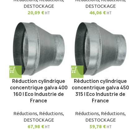
DESTOCKAGE
DESTOCKAGE
20,09
€
46,06
€
HT
HT
Réduction cylindrique
Réduction cylindrique
concentrique galva 400
concentrique galva 450
160 | Eco Industrie de
315 | Eco Industrie de
France
France
Réductions
,
Réductions
,
Réductions
,
Réductions
,
DESTOCKAGE
DESTOCKAGE
67,98
€
59,78
€
HT
HT