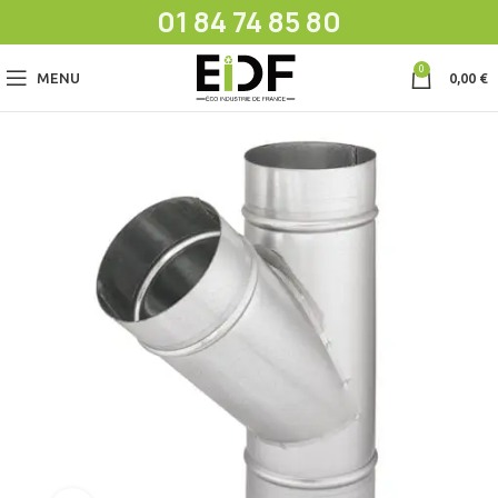
01 84 74 85 80
0
MENU
0,00
€