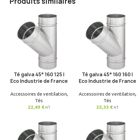
Produits similaires
Té galva 45° 160 125 |
Té galva 45° 160 160 |
AJOUTER AU PANIER
AJOUTER AU PANIER
Eco Industrie de France
Eco Industrie de France
Accessoires de ventilation
,
Accessoires de ventilation
,
Tés
Tés
22,49
€
25,33
€
HT
HT