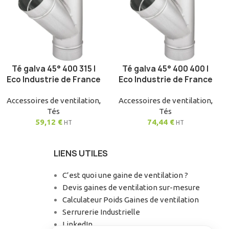
Té galva 45° 400 315 |
Té galva 45° 400 400 |
AJOUTER AU PANIER
AJOUTER AU PANIER
Eco Industrie de France
Eco Industrie de France
Accessoires de ventilation
,
Accessoires de ventilation
,
Tés
Tés
59,12
€
74,44
€
HT
HT
LIENS UTILES
C’est quoi une gaine de ventilation ?
Devis gaines de ventilation sur-mesure
Calculateur Poids Gaines de ventilation
Serrurerie Industrielle
LinkedIn