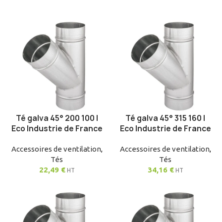
Té galva 45° 200 100 |
Té galva 45° 315 160 |
AJOUTER AU PANIER
AJOUTER AU PANIER
Eco Industrie de France
Eco Industrie de France
Accessoires de ventilation
,
Accessoires de ventilation
,
Tés
Tés
22,49
€
34,16
€
HT
HT