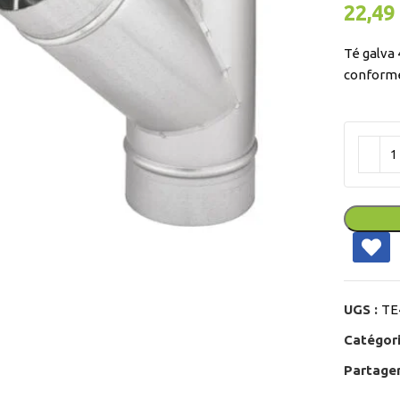
22,49
Té galva 
conforme
ir
UGS :
TE
Catégori
Partager