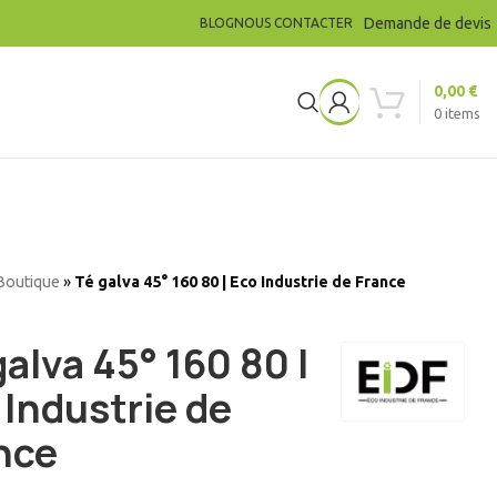
Demande de devis
BLOG
NOUS CONTACTER
0,00
€
0
items
Boutique
»
Té galva 45° 160 80 | Eco Industrie de France
galva 45° 160 80 |
 Industrie de
nce