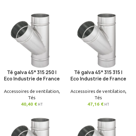
Té galva 45° 315 250 |
Té galva 45° 315 315 |
AJOUTER AU PANIER
AJOUTER AU PANIER
Eco Industrie de France
Eco Industrie de France
Accessoires de ventilation
,
Accessoires de ventilation
,
Tés
Tés
40,40
€
47,16
€
HT
HT