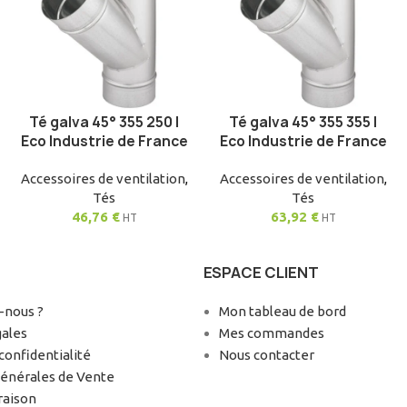
Té galva 45° 355 250 |
Té galva 45° 355 355 |
AJOUTER AU PANIER
AJOUTER AU PANIER
Eco Industrie de France
Eco Industrie de France
Accessoires de ventilation
,
Accessoires de ventilation
,
Tés
Tés
46,76
€
63,92
€
HT
HT
ESPACE CLIENT
nous ?
Mon tableau de bord
gales
Mes commandes
confidentialité
Nous contacter
Générales de Vente
raison