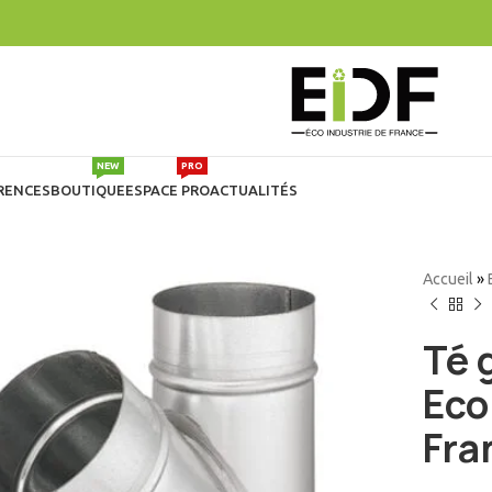
NEW
PRO
RENCES
BOUTIQUE
ESPACE PRO
ACTUALITÉS
Accueil
»
Té 
Eco
Fra