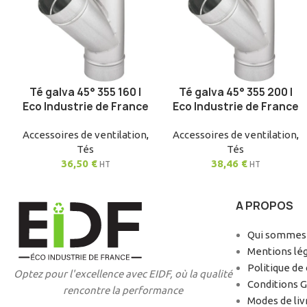
Té galva 45° 355 160 |
Té galva 45° 355 200 |
AJOUTER AU PANIER
AJOUTER AU PANIER
Eco Industrie de France
Eco Industrie de France
Accessoires de ventilation
,
Accessoires de ventilation
,
Tés
Tés
36,50
€
38,46
€
HT
HT
A PROPOS
Qui sommes-
Mentions lé
Politique de 
Optez pour l'excellence avec EIDF, où la qualité
Conditions 
rencontre la performance
Modes de liv