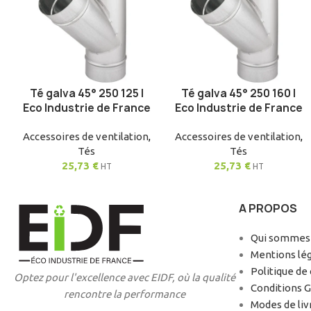
Té galva 45° 250 125 |
Té galva 45° 250 160 |
AJOUTER AU PANIER
AJOUTER AU PANIER
Eco Industrie de France
Eco Industrie de France
Accessoires de ventilation
,
Accessoires de ventilation
,
Tés
Tés
25,73
€
25,73
€
HT
HT
A PROPOS
Qui sommes-
Mentions lé
Politique de 
Optez pour l'excellence avec EIDF, où la qualité
Conditions 
rencontre la performance
Modes de liv