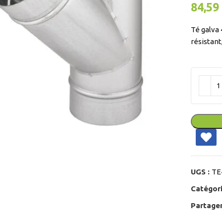
84,59
Té galva 
résistant
ir
UGS :
TE
Catégori
Partager