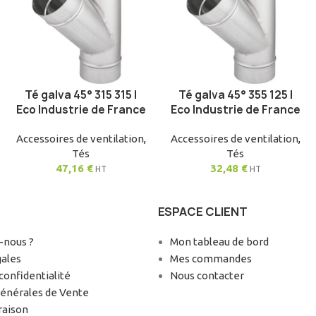
Té galva 45° 315 315 |
Té galva 45° 355 125 |
AJOUTER AU PANIER
AJOUTER AU PANIER
Eco Industrie de France
Eco Industrie de France
Accessoires de ventilation
,
Accessoires de ventilation
,
Tés
Tés
47,16
€
32,48
€
HT
HT
ESPACE CLIENT
nous ?
Mon tableau de bord
gales
Mes commandes
confidentialité
Nous contacter
Générales de Vente
raison