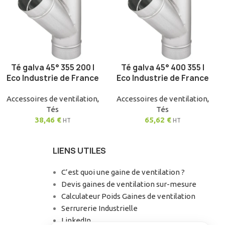
Té galva 45° 355 200 |
Té galva 45° 400 355 |
AJOUTER AU PANIER
AJOUTER AU PANIER
Eco Industrie de France
Eco Industrie de France
Accessoires de ventilation
,
Accessoires de ventilation
,
Tés
Tés
38,46
€
65,62
€
HT
HT
LIENS UTILES
C’est quoi une gaine de ventilation ?
Devis gaines de ventilation sur-mesure
Calculateur Poids Gaines de ventilation
Serrurerie Industrielle
LinkedIn