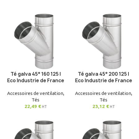
Té galva 45° 160 125 |
Té galva 45° 200 125 |
AJOUTER AU PANIER
AJOUTER AU PANIER
Eco Industrie de France
Eco Industrie de France
Accessoires de ventilation
,
Accessoires de ventilation
,
Tés
Tés
22,49
€
23,12
€
HT
HT