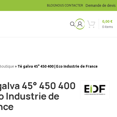
Demande de devis
BLOG
NOUS CONTACTER
0,00
€
0
items
Boutique
»
Té galva 45° 450 400 | Eco Industrie de France
galva 45° 450 400
co Industrie de
nce