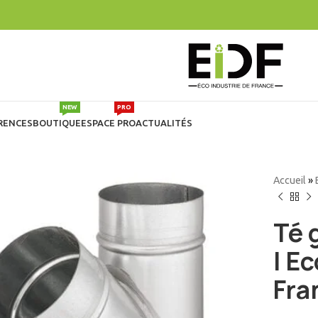
NEW
PRO
RENCES
BOUTIQUE
ESPACE PRO
ACTUALITÉS
Accueil
»
Té 
| E
Fra