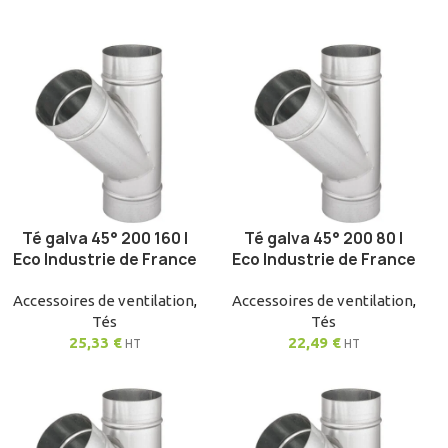
Té galva 45° 200 160 |
Té galva 45° 200 80 |
AJOUTER AU PANIER
AJOUTER AU PANIER
Eco Industrie de France
Eco Industrie de France
Accessoires de ventilation
,
Accessoires de ventilation
,
Tés
Tés
25,33
€
22,49
€
HT
HT