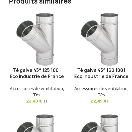
Produits similaires
Té galva 45° 125 100 |
Té galva 45° 160 100 |
AJOUTER AU PANIER
AJOUTER AU PANIER
Eco Industrie de France
Eco Industrie de France
Accessoires de ventilation
,
Accessoires de ventilation
,
Tés
Tés
22,49
€
22,49
€
HT
HT