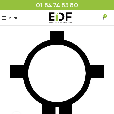
01 84 74 85 80
0
MENU