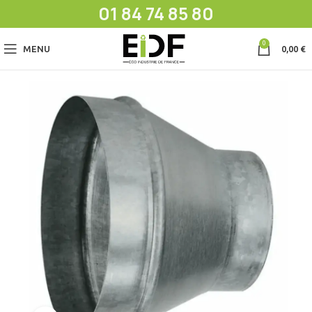
01 84 74 85 80
0
MENU
0,00
€