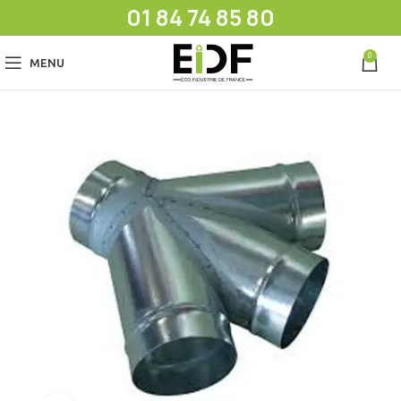
01 84 74 85 80
0
MENU