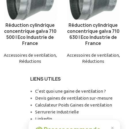
Réduction cylindrique
Réduction cylindrique
AJOUTER AU PANIER
AJOUTER AU PANIER
concentrique galva 710
concentrique galva 710
500 | Eco Industrie de
630 | Eco Industrie de
France
France
Accessoires de ventilation
,
Accessoires de ventilation
,
Réductions
Réductions
LIENS UTILES
C’est quoi une gaine de ventilation ?
Devis gaines de ventilation sur-mesure
Calculateur Poids Gaines de ventilation
Serrurerie Industrielle
LinkedIn
Facebook
×