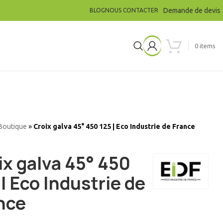
Demande de devis
BLOG
NOUS CONTACTER
0
items
Boutique
»
Croix galva 45° 450 125 | Eco Industrie de France
ix galva 45° 450
 | Eco Industrie de
nce