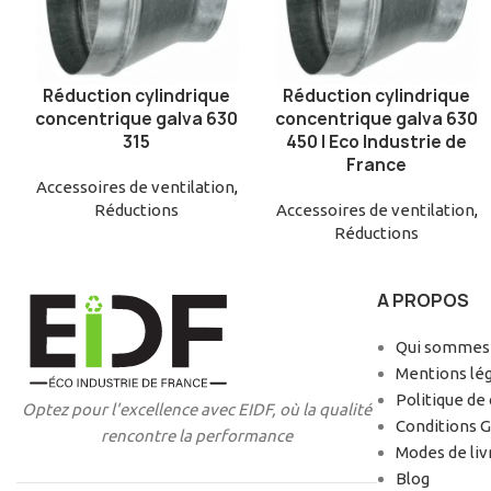
Réduction cylindrique
Réduction cylindrique
AJOUTER AU PANIER
AJOUTER AU PANIER
concentrique galva 630
concentrique galva 630
315
450 | Eco Industrie de
France
Accessoires de ventilation
,
Réductions
Accessoires de ventilation
,
Réductions
A PROPOS
Qui sommes-
Mentions lé
Politique de 
Optez pour l'excellence avec EIDF, où la qualité
Conditions 
rencontre la performance
Modes de liv
Blog