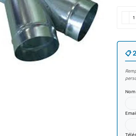
📋 
ir
Rempl
pers
Nom 
Emai
Télé