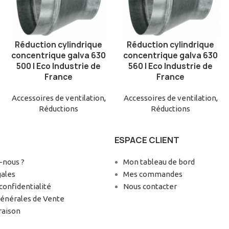
Réduction cylindrique
Réduction cylindrique
AJOUTER AU PANIER
AJOUTER AU PANIER
concentrique galva 630
concentrique galva 630
500 | Eco Industrie de
560 | Eco Industrie de
France
France
Accessoires de ventilation
,
Accessoires de ventilation
,
Réductions
Réductions
ESPACE CLIENT
nous ?
Mon tableau de bord
gales
Mes commandes
confidentialité
Nous contacter
Générales de Vente
raison