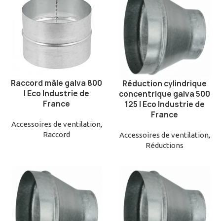
Raccord mâle galva 800
Réduction cylindrique
AJOUTER AU PANIER
AJOUTER AU PANIER
| Eco Industrie de
concentrique galva 500
France
125 | Eco Industrie de
France
Accessoires de ventilation
,
Raccord
Accessoires de ventilation
,
Réductions