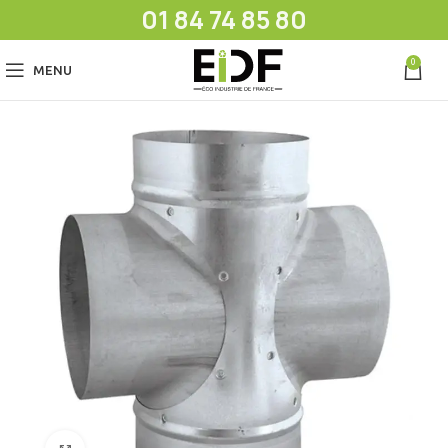
01 84 74 85 80
0
MENU