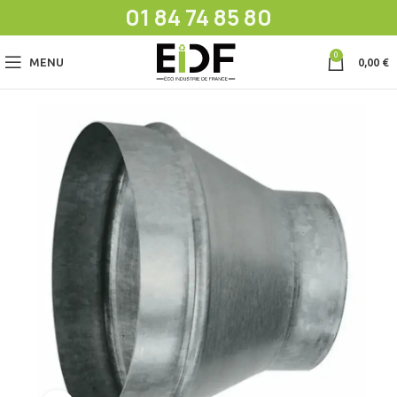
01 84 74 85 80
0
MENU
0,00
€