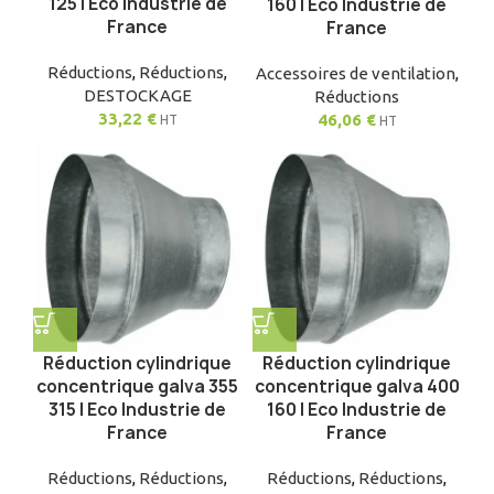
125 | Eco Industrie de
160 | Eco Industrie de
France
France
Réductions
,
Réductions
,
Accessoires de ventilation
,
DESTOCKAGE
Réductions
33,22
€
46,06
€
HT
HT
Réduction cylindrique
Réduction cylindrique
concentrique galva 355
concentrique galva 400
315 | Eco Industrie de
160 | Eco Industrie de
France
France
Réductions
,
Réductions
,
Réductions
,
Réductions
,