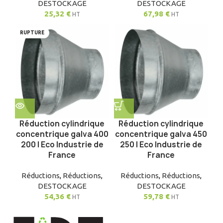
DESTOCKAGE
DESTOCKAGE
25,32
€
67,98
€
HT
HT
RUPTURE
Réduction cylindrique
Réduction cylindrique
concentrique galva 400
concentrique galva 450
200 | Eco Industrie de
250 | Eco Industrie de
France
France
Réductions
,
Réductions
,
Réductions
,
Réductions
,
DESTOCKAGE
DESTOCKAGE
54,36
€
59,78
€
HT
HT