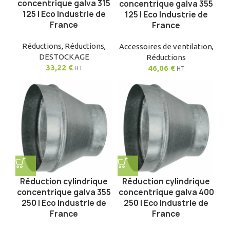
concentrique galva 315
concentrique galva 355
125 | Eco Industrie de
125 | Eco Industrie de
France
France
Réductions
,
Réductions
,
Accessoires de ventilation
,
DESTOCKAGE
Réductions
33,22
€
46,06
€
HT
HT
Réduction cylindrique
Réduction cylindrique
concentrique galva 355
concentrique galva 400
250 | Eco Industrie de
250 | Eco Industrie de
France
France