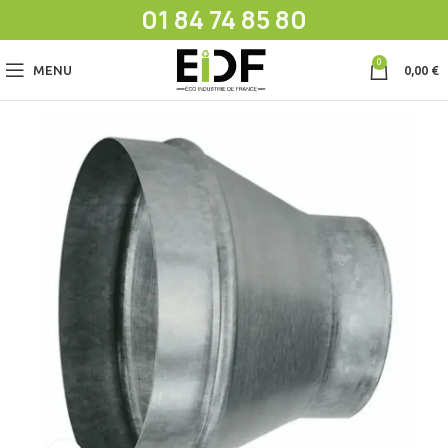
01 84 74 85 80
0
MENU
0,00
€