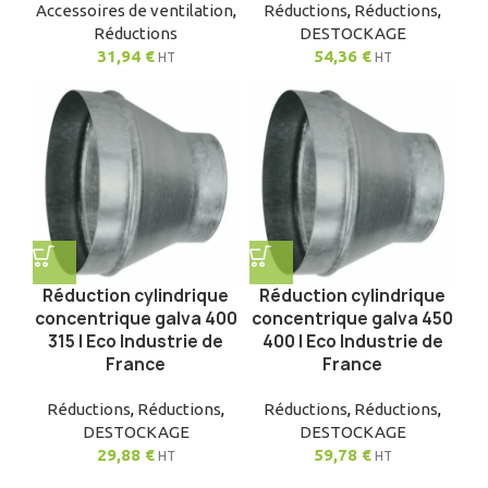
Accessoires de ventilation
,
Réductions
,
Réductions
,
Réductions
DESTOCKAGE
31,94
€
54,36
€
HT
HT
Réduction cylindrique
Réduction cylindrique
concentrique galva 400
concentrique galva 450
315 | Eco Industrie de
400 | Eco Industrie de
France
France
Réductions
,
Réductions
,
Réductions
,
Réductions
,
DESTOCKAGE
DESTOCKAGE
29,88
€
59,78
€
HT
HT