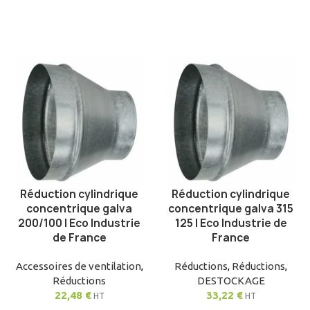
Réduction cylindrique
Réduction cylindrique
AJOUTER AU PANIER
AJOUTER AU PANIER
concentrique galva
concentrique galva 315
200/100 | Eco Industrie
125 | Eco Industrie de
de France
France
Accessoires de ventilation
,
Réductions
,
Réductions
,
Réductions
DESTOCKAGE
22,48
€
33,22
€
HT
HT