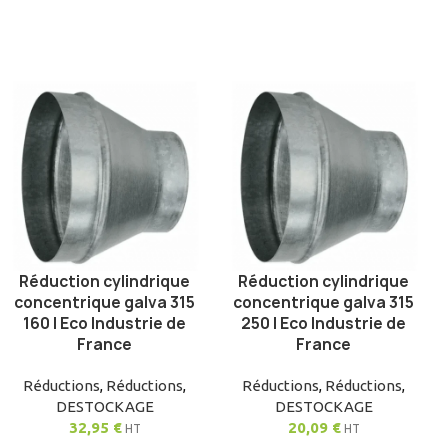
Réduction cylindrique
Réduction cylindrique
AJOUTER AU PANIER
AJOUTER AU PANIER
concentrique galva 315
concentrique galva 315
160 | Eco Industrie de
250 | Eco Industrie de
France
France
Réductions
,
Réductions
,
Réductions
,
Réductions
,
DESTOCKAGE
DESTOCKAGE
32,95
€
20,09
€
HT
HT