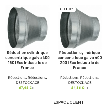
RUPTURE
Réduction cylindrique
Réduction cylindrique
AJOUTER AU PANIER
LIRE LA SUITE
concentrique galva 400
concentrique galva 400
160 | Eco Industrie de
200 | Eco Industrie de
France
France
Réductions
,
Réductions
,
Réductions
,
Réductions
,
DESTOCKAGE
DESTOCKAGE
67,98
€
54,36
€
HT
HT
ESPACE CLIENT