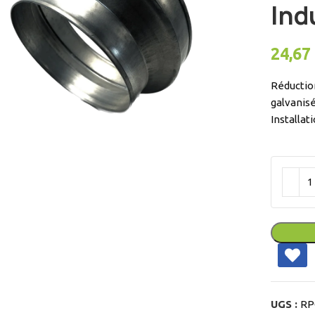
Ind
24,67
Réduction
galvanis
Installa
ir
UGS :
RP