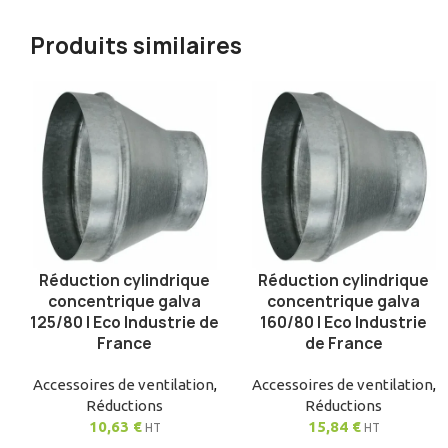
Produits similaires
Réduction cylindrique
Réduction cylindrique
AJOUTER AU PANIER
AJOUTER AU PANIER
concentrique galva
concentrique galva
125/80 | Eco Industrie de
160/80 | Eco Industrie
France
de France
Accessoires de ventilation
,
Accessoires de ventilation
,
Réductions
Réductions
10,63
€
15,84
€
HT
HT