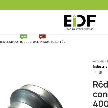
NEW
PRO
RENCES
BOUTIQUE
ESPACE PRO
ACTUALITÉS
Accueil
»
Industrie
Réd
con
400