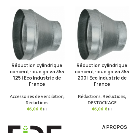
Réduction cylindrique
Réduction cylindrique
AJOUTER AU PANIER
AJOUTER AU PANIER
concentrique galva 355
concentrique galva 355
125 | Eco Industrie de
200 | Eco Industrie de
France
France
Accessoires de ventilation
,
Réductions
,
Réductions
,
Réductions
DESTOCKAGE
46,06
€
46,06
€
HT
HT
A PROPOS