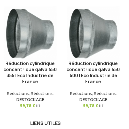
Réduction cylindrique
Réduction cylindrique
AJOUTER AU PANIER
AJOUTER AU PANIER
concentrique galva 450
concentrique galva 450
355 | Eco Industrie de
400 | Eco Industrie de
France
France
Réductions
,
Réductions
,
Réductions
,
Réductions
,
DESTOCKAGE
DESTOCKAGE
59,78
€
59,78
€
HT
HT
LIENS UTILES