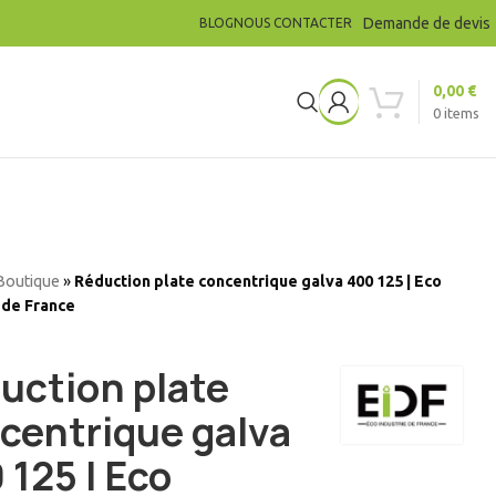
Demande de devis
BLOG
NOUS CONTACTER
0,00
€
0
items
Boutique
»
Réduction plate concentrique galva 400 125 | Eco
 de France
uction plate
centrique galva
 125 | Eco