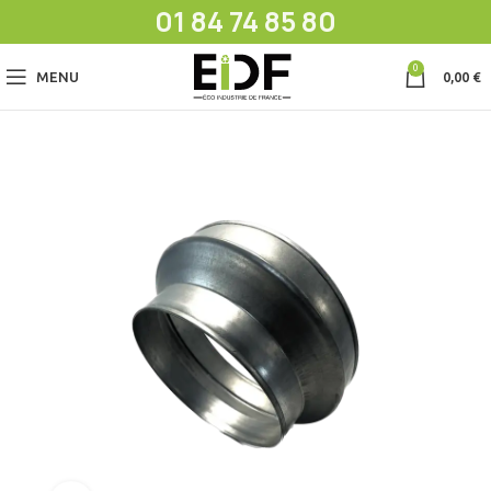
01 84 74 85 80
0
MENU
0,00
€