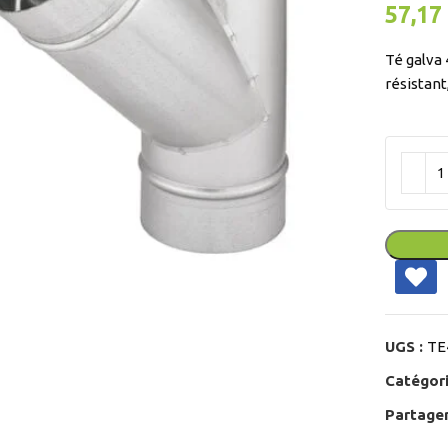
57,17
Té galva 
résistant
ir
UGS :
TE
Catégori
Partager