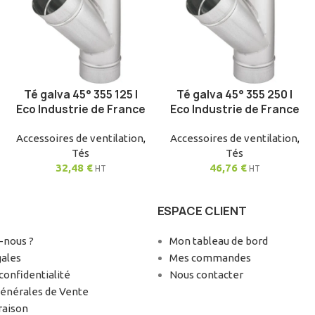
Té galva 45° 355 125 |
Té galva 45° 355 250 |
AJOUTER AU PANIER
AJOUTER AU PANIER
Eco Industrie de France
Eco Industrie de France
Accessoires de ventilation
,
Accessoires de ventilation
,
Tés
Tés
32,48
€
46,76
€
HT
HT
ESPACE CLIENT
nous ?
Mon tableau de bord
gales
Mes commandes
confidentialité
Nous contacter
Générales de Vente
raison