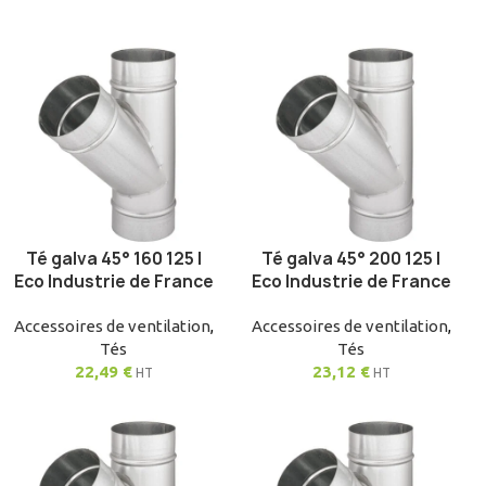
Té galva 45° 160 125 |
Té galva 45° 200 125 |
AJOUTER AU PANIER
AJOUTER AU PANIER
Eco Industrie de France
Eco Industrie de France
Accessoires de ventilation
,
Accessoires de ventilation
,
Tés
Tés
22,49
€
23,12
€
HT
HT