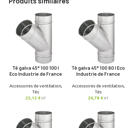
Produits similaires
Té galva 45° 100 100 |
Té galva 45° 100 80 | Eco
AJOUTER AU PANIER
AJOUTER AU PANIER
Eco Industrie de France
Industrie de France
Accessoires de ventilation
,
Accessoires de ventilation
,
Tés
Tés
23,12
€
20,78
€
HT
HT