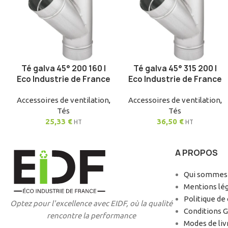
Té galva 45° 200 160 |
Té galva 45° 315 200 |
AJOUTER AU PANIER
AJOUTER AU PANIER
Eco Industrie de France
Eco Industrie de France
Accessoires de ventilation
,
Accessoires de ventilation
,
Tés
Tés
25,33
€
36,50
€
HT
HT
A PROPOS
Qui sommes-
Mentions lé
Politique de 
Optez pour l'excellence avec EIDF, où la qualité
Conditions 
rencontre la performance
Modes de liv