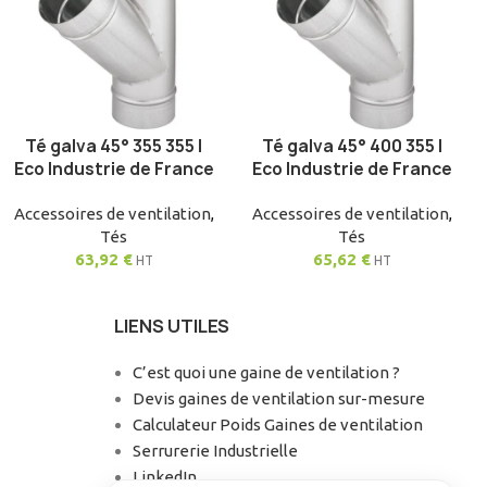
Té galva 45° 355 355 |
Té galva 45° 400 355 |
AJOUTER AU PANIER
AJOUTER AU PANIER
Eco Industrie de France
Eco Industrie de France
Accessoires de ventilation
,
Accessoires de ventilation
,
Tés
Tés
63,92
€
65,62
€
HT
HT
LIENS UTILES
C’est quoi une gaine de ventilation ?
Devis gaines de ventilation sur-mesure
Calculateur Poids Gaines de ventilation
Serrurerie Industrielle
LinkedIn