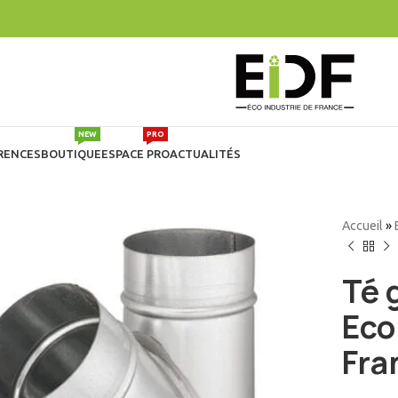
NEW
PRO
RENCES
BOUTIQUE
ESPACE PRO
ACTUALITÉS
Accueil
»
Té 
Eco
Fra