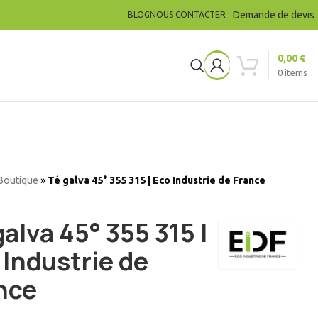
Demande de devis
BLOG
NOUS CONTACTER
0,00
€
0
items
Boutique
»
Té galva 45° 355 315 | Eco Industrie de France
galva 45° 355 315 |
 Industrie de
nce