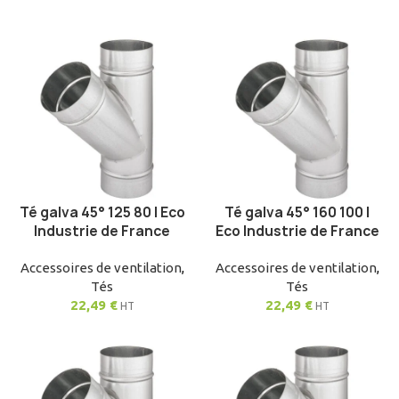
Té galva 45° 125 80 | Eco
Té galva 45° 160 100 |
AJOUTER AU PANIER
AJOUTER AU PANIER
Industrie de France
Eco Industrie de France
Accessoires de ventilation
,
Accessoires de ventilation
,
Tés
Tés
22,49
€
22,49
€
HT
HT