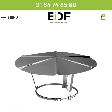
01 84 74 85 80
0
MENU